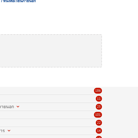
 / หนังสือเวียนภายนอก
186
11
นภายนอก
25
101
22
การ
14