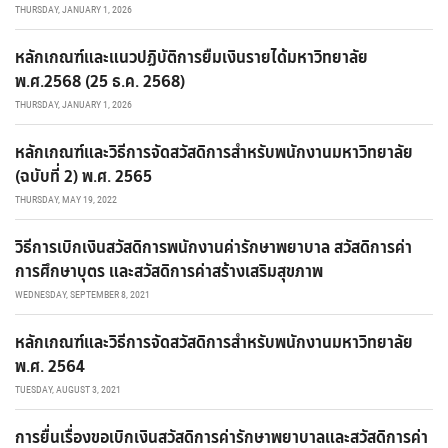
THURSDAY, JANUARY 1, 2026
หลักเกณฑ์และแนวปฏิบัติการยืมเงินรายได้มหาวิทยาลัย
พ.ศ.2568 (25 ธ.ค. 2568)
THURSDAY, JANUARY 1, 2026
หลักเกณฑ์และวิธีการจัดสวัสดิการสำหรับพนักงานมหาวิทยาลัย
(ฉบับที่ 2) พ.ศ. 2565
THURSDAY, MAY 19, 2022
วิธีการเบิกเงินสวัสดิการพนักงานค่ารักษาพยาบาล สวัสดิการค่า
การศึกษาบุตร และสวัสดิการค่าสร้างเสริมสุขภาพ
WEDNESDAY, SEPTEMBER 8, 2021
หลักเกณฑ์และวิธีการจัดสวัสดิการสำหรับพนักงานมหาวิทยาลัย
พ.ศ. 2564
TUESDAY, AUGUST 3, 2021
การยื่นเรื่องขอเบิกเงินสวัสดิการค่ารักษาพยาบาลและสวัสดิการค่า