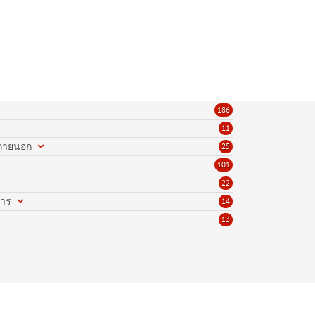
186
11
นภายนอก
25
101
22
การ
14
13