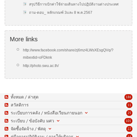
สรุปวิธีการเบิกค่าใช้จ่ายเดินทางไปปฏิบัติงานต่างประเทศ
ถาม-ตอบ_ หลักเกณฑ์ 3และ 8 พ.ค.2567
More links
http://www.facebook.com/share/zj6mz4LWsXEsgQVq/?
mibextid=oFDknk
http://photo.swu.ac.th/
ทั้งหมด / ล่าสุด
186
สวัสดิการ
11
ระเบียบการคลัง / หนังสือเวียนภายนอก
25
ระเบียบ / ข้อบังคับ มศว
101
จัดซื้อจัดจ้าง / พัสดุ
22
คู่มือการปฏิบัติงาน / การให้บริการ
14