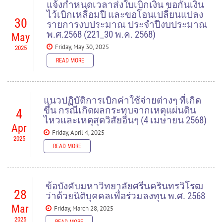
อธิการบดีฝ่ายวิชาการ ผู้ช่วยศาสตราจารย์
แจ้งกำหนดเวลาส่งใบเบิกเงิน ขอกันเงิน
ดร.สันติ เติมประเสริฐ รองอธิการบดีฝ่ายการ
ไว้เบิกเหลื่อมปี และขอโอนเปลี่ยนแปลง
คลังและทรัพย์สิน และผู้ช่วยศาสตราจารย์
30
รายการงบประมาณ ประจำปีงบประมาณ
ดร.วีระนันท์ คำนึงวุฒิผู้ช่วยอธิการบดีฝ่าย
READ MORE
การคลังและทรัพย์สิน นำคณะศึกษาดูงาน
พ.ศ.2568 (221_30 พ.ค. 2568)
May
จากส่วนการคลัง ฝ่ายจัดการทรัพย์สิน และ
Friday, May 30, 2025
ฝ่ายบริหารข้อมูลทรัพยากร มหาวิทยาลัย
2025
ศรีนครินทรวิโรฒ แลกเปลี่ยนเรียนรู้ด้านระบบบริหารจัดการการคลังและ
READ MORE
ทรัพย์สินแบบดิจิทัล (Financeial Dogitalization) เพื่อเพิ่มประสิทธิภาพการ
ปฏิบัติงานแบบ "Smart Digital"
โดยมี ผู้ช่วยศาสตราจารย์ ทศพร พิชัยยา รองอธิการบดี พร้อมด้วย รอง
READ MORE
ศาสตราจารย์ นพ.รณภพ เอื้อพันธเศรษฐ ผู้ช่วยอธิการบดี นางจุฑารัตน์ ดวง
แนวปฏิบัติการเบิกค่าใช้จ่ายต่างๆ ที่เกิด
ฤทธิ์ ผู้อำนวยการกองคลัง คณะผู้บริหารและเจ้าหน้าที่ มหาวิทยาลัย
ขึ้น กรณีเกิดผลกระทบจากเหตุแผ่นดิน
เชียงใหม่ ให้การต้อนรับ ณ ห้องประชุมตะวัน กังวานพงศ์ ชั้น 4 อาคาร
4
ยุทธศาสตร์ สำนักงานมหาวิทยาลัย มหาวิทยาลัยเชียงใหม่
ไหวและเหตุสุดวิสัยอื่นๆ (4 เมษายน 2568)
Apr
Friday, April 4, 2025
นอกจากนี้ได้เข้าศึกษาดูงานอุทยานวิทยาศาสตร์และเทคโนโลยี (STeP)
2025
มหาวิทยาลัยเชียงใหม่ โดยมี ผู้ช่วยศาสตราจารย์ ดร.เกษมศักดิ์ อุทัยชนะ
READ MORE
รองผู้อำนวยการอุทยานวิทยาศาสตร์และเทคโนโลยี (STeP) ให้การต้อนรับ ณ
ห้องประชุม Conference Hall (D206) อาคารอำนวยการอุทยานวิทยาศาสตร์
ภูมิภาค ภาคเหนือ จังหวัดเชียงใหม่ โดยได้รับฟังบรรยายภาพรวมและกลไก
การดำเนินงานของอุทยานวิทยาศาสตร์ ที่เน้นการจัดการอย่างเป็นระบบ ด้วย
READ MORE
เทคโนโลยีที่มีประสิทธิภาพ โปร่งใส และตรวจสอบได้ ซึ่งถือเป็นหัวใจสำคัญ
ข้อบังคับมหาวิทยาลัยศรีนครินทรวิโรฒ
ในการสนับสนุนการพัฒนาองค์กรและขับเคลื่อนนวัตกรรมอย่างยั่งยืนใน
28
ว่าด้วยนิติบุคคลเพื่อร่วมลงทุน พ.ศ. 2568
ระดับภูมิภาค
Mar
Friday, March 28, 2025
2025