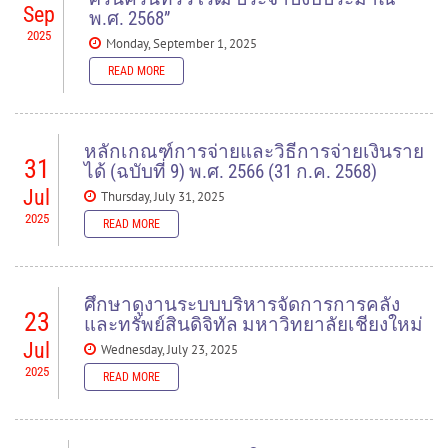
Sep
พ.ศ. 2568”
2025
Monday, September 1, 2025
READ MORE
โครงการอบรมสัมมนา “เพิ่มส่งเสริม
ประสิทธิภาพการบริหารจัดการด้านการเงิน
การคลัง พัสดุ มหาวิทยาลัย
หลักเกณฑ์การจ่ายและวิธีการจ่ายเงินราย
ศรีนครินทรวิโรฒ ประจำปีงบประมาณ พ.ศ.
31
ได้ (ฉบับที่ 9) พ.ศ. 2566 (31 ก.ค. 2568)
2568”
Jul
Thursday, July 31, 2025
2025
READ MORE
Documents to download
READ MORE
สรุปแบบประเมินความพึงพอใจ โครงการ 18-19 สค 68
(
.pdf,
ศึกษาดูงานระบบบริหารจัดการการคลัง
55.94 KB
) - 485 download(s)
23
และทรัพย์สินดิจิทัล มหาวิทยาลัยเชียงใหม่
Jul
Wednesday, July 23, 2025
รายงานสรุปโครงการ โครงการ 18-19 สค 68
(
.pdf,
99.74 KB
) -
448 download(s)
2025
READ MORE
แบบประเมิน โครงการอบรมสัมมนา (กราฟ)
(
.pdf,
255.47 KB
) -
วันพฤหัสบดีที่ 17-19 กรกฎาคม 2568 รอง
416 download(s)
ศาสตราจารย์ ดร.วัลยา ธเนศพงศ์ธรรม รอง